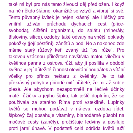
také mi byl pro nás tento živoucí děj předložen. I když 
na ně někdo šlápne, okamžitě se vztyčí a vibrují si své. 
Tento půvabný kvítek je nejen krásný, ale i léčivý pro 
vnitřní užívání průchodu dýchacích cest (plíce-
svoboda), čištění organizmu, do salátu (minerály, 
třísloviny, silice), ozdoby, také odvary na vnější obklady 
pokožky (její pěstění), zánětů a pod. No a nakonec zde 
máme starý růžový keř, zvaný též "psí růže". Pro 
takovou vzácnou příležitost navštívila malou vílečku v 
květince panna z ostrova růží, aby jí posílila v období 
května v její důležité činnost otevírání poupátek a vítání 
včelky pro přínos nektaru z květinky. Je to tak 
překrásný pohyb v přírodě milí přátelé, že mi až srdce 
plesá. Ale abychom nezapomněli na léčivé účinky 
malé růžičky a jejího šípku, tak ještě doplním, že se 
používala za starého Říma proti vzteklině. Lupínky 
květů se mohou podávat v nálevu, ozdoba jídel, 
šípkový čaj obsahuje vitamíny, blahodárně působí na 
močové cesty (záněty), pročišťuje ledviny a posiluje 
proti jarní únavě. V podstatě celá odrůda květů růží 