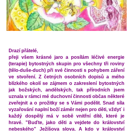
Drazí přátelé,
přeji všem krásné jaro a posílám léčivé energie 
(terapie) bytostných skupin pro všechny tři roviny 
(tělo-duše-duch) při své činnosti s pohybem záření 
ve stvoření. Z četných osobních dopisů a mého 
blízkého okolí se zájmem o zakreslení bytostných 
jak božských, andělských, tak přírodních jsem 
uznala v rámci mé duchovní činnosti občas některé 
zveřejnit a o prožitky se s Vámi podělit. Snad síla 
vyzařování naplní boží záměr nejen pro děti, vždyť i 
každý dospělý má v sobě vnitřní dítě, které je 
hravé. "Buďte, jako děti a vejdete do království 
nebeského" Ježíšova slova. A kdo v království 