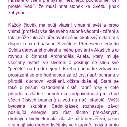
musíme o všem přemýšlet, než něco pochopíme. Oni 
prostě "vědí", že musí hnát stonek ke Světlu, jinak 
zahynou.
Každý člověk má svůj vlastní virtuální svět a proto 
vnímá (prožívá) vše dle svého stupně vědomí - záření a 
tak i může tuto zář předávat svému okolí svým darem s 
dispozicemi od našeho Stvořitele. Přeneseme tedy do 
Světla darovaného okruhu mého poslání v Akaších a to 
rovnou k činnosti Archanděla Ariela, který miluje 
všechny bytosti ve stvoření a posiluje se silou své 
"pečetě" na hrudi nejen lidského ducha ke zdravému 
prosazení se pro hodnotnou záležitost např. ochrana v 
přírodě, duchovní vzdělání, očista duše..aj. Stará se 
také o přísun každodenní čisté, ranní rosy v celé 
přírodě a vládne, neboli má zodpovědnost pro chod 
všech čistých pramenů a vod na naší planetě. Vyšší 
bytostná skupina Sedmikrásek rozhazuje závoj 
posilující energie pro růst těchto překrásných, 
drobných květinek-malá víla. Je až k neuvěření, jakou 
sílu mají tyto drobné květinky ve skupině, možná proto 