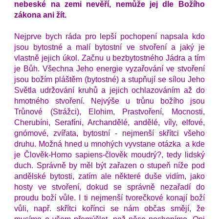
nebeské na zemi nevěří, nemůže jej dle Božího 
zákona ani žít.
Nejprve bych ráda pro lepší pochopení napsala kdo 
jsou bytostné a malí bytostní ve stvoření a jaký je 
vlastně jejich úkol. Začnu u bezbytostného Jádra a tím 
je Bůh. Všechna Jeho energie vyzařování ve stvoření 
jsou božím pláštěm (bytostné) a stupňují se sílou Jeho 
Světla udržování kruhů a jejich ochlazováním až do 
hmotného stvoření. Nejvýše u trůnu božího jsou 
Trůnové (Strážci), Elohim, Prastvoření, Mocnosti, 
Cherubíni, Serafíni, Archandělé, andělé, víly, elfové, 
gnómové, zvířata, bytostní - nejmenší skřítci všeho 
druhu. Možná hned u mnohých vyvstane otázka  a kde 
je Člověk-Homo sapiens-člověk moudrý?, tedy lidský 
duch. Správně by měl být zařazen o stupeň níže pod 
andělské bytosti, zatím ale některé duše vidím, jako 
hosty ve stvoření, dokud se správně nezařadí do 
proudu boží vůle. I ti nejmenší tvorečkové konají boží 
vůli, např. skřítci kořínci se nám občas smějí, že 